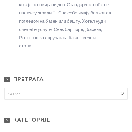
која је реновирани део. Стандардне собе се
налазе у згради Б. Све собе имају балкон са
погледом на базен или башту. Хотел нуди
следеће услуге: Снек бар поред базена,
Ресторан за доручак на бази шведског
стола,...
ПРЕТРАГА
КАТЕГОРИЈЕ