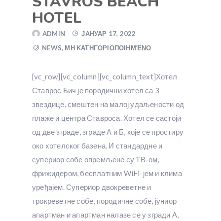
STAVROS BEACH
HOTEL
ADMIN
ЈАНУАР 17, 2022
NEWS
,
ΜΗ ΚΑΤΗΓΟΡΙΟΠΟΙΗΜΈΝΟ
[vc_row][vc_column][vc_column_text]Хотел
Ставрос Бич је породични хотел са 3
звездице, смештен на малој удаљености од
плаже и центра Ставроса. Хотел се састоји
од две зграде, зграде А и Б, које се простиру
око хотелског базена. И стандардне и
супериор собе опремљене су ТВ-ом,
фрижидером, бесплатним WiFi-јем и клима
уређајем. Супериор двокреветне и
трокреветне собе, породичне собе, јуниор
апартман и апартман налазе се у згради А,