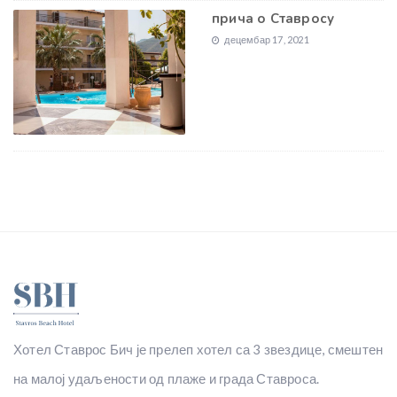
прича о Ставросу
децембар 17, 2021
Хотел Ставрос Бич је прелеп хотел са 3 звездице, смештен
на малој удаљености од плаже и града Ставроса.