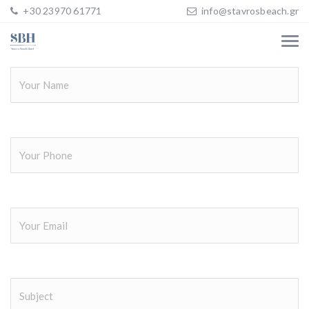
+30 23970 61771
info@stavrosbeach.gr