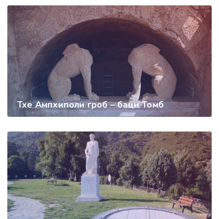
Тхе Ампхиполи гроб – баци Томб