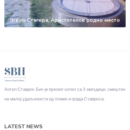
drevni Стагира, Аристотелов родно место
Хотел Ставрос Бич је прелеп хотел са 3 звездице, смештен
на малој удаљености од плаже и града Ставроса.
LATEST NEWS