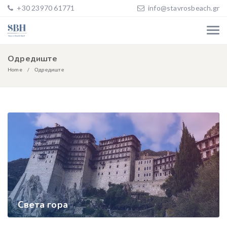
+30 23970 61771
info@stavrosbeach.gr
Одредиште
Home
Одредиште
Света гора