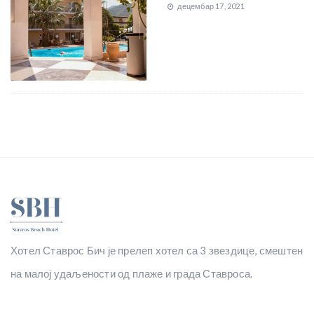
децембар 17, 2021
Хотел Ставрос Бич је прелеп хотел са 3 звездице, смештен
на малој удаљености од плаже и града Ставроса.