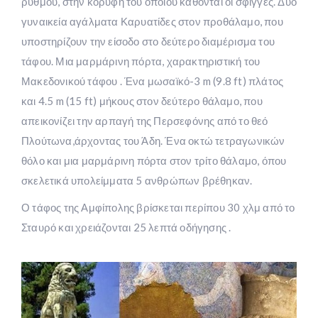
ρυθμού, στην κορυφή του οποίου κάθονται οι σφίγγες. Δύο
γυναικεία αγάλματα Καρυατίδες στον προθάλαμο, που
υποστηρίζουν την είσοδο στο δεύτερο διαμέρισμα του
τάφου. Μια μαρμάρινη πόρτα, χαρακτηριστική του
Μακεδονικού τάφου . Ένα μωσαϊκό-3 m (9.8 ft) πλάτος
και 4.5 m (15 ft) μήκους στον δεύτερο θάλαμο, που
απεικονίζει την αρπαγή της Περσεφόνης από το θεό
Πλούτωνα,άρχοντας του Άδη. Ένα οκτώ τετραγωνικών
θόλο και μια μαρμάρινη πόρτα στον τρίτο θάλαμο, όπου
σκελετικά υπολείμματα 5 ανθρώπων βρέθηκαν.
Ο τάφος της Αμφίπολης βρίσκεται περίπου 30 χλμ από το
Σταυρό και χρειάζονται 25 λεπτά οδήγησης .