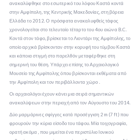
ανακαλύφθηκε στο εσωτερικό του λόφου Καστά κοντά
στην Αμφίπολη, της Κεντρικής Μακεδονίας, στη βόρεια
Ελλάδα το 2012. Ο πρόσφατα ανακαλυφθείς τάφος
χρονολογείται στο τελευταίο τέταρτο του 4ου αιώνα B.C.
Κοντά στον τάφο, βρίσκεται το Λιοντάρι της Αμφίπολης, το
οποίο αρχικά βρίσκονταν στην κορυφή του τύμβου Καστά
και κάποια στιγμή στο παρελθόν μεταφέρθηκε στη
σημερινή του θέση. Υπάρχει επίσης το Αρχαιολογικό
Μουσείο της Αμφίπολης όπου βρίσκονται εκθέματα από
την Αμφίπολη και τον περιβάλλοντα χώρο .
Οι αρχαιολόγοι έχουν κάνει μια σειρά σημαντικών
ανακαλύψεων στην περιοχή από τον Αύγουστο του 2014.
Δύο μαρμάρινες σφίγγες κατά προσέγγιση 2 m (7 ft) που
φρουρούν την κύρια είσοδο του τάφου. Μία τοιχογραφία,
ορατή ακόμα , που μιμείται ένα περιστύλιο Ιονικού